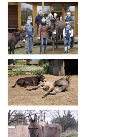
Ziegen
Schafe
Schweine
Kaninchen
Hühner
GARTEN, KOCHEN, HANDWERK
Garten
Kochen
Käse
Wolle
Altes Handwerk