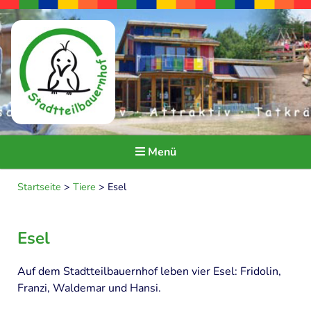
Menü
Seitendarstellung ändern
Startseite
>
Tiere
>
Esel
HOME
Esel
ÜBER UNS
Auf dem Stadtteilbauernhof leben vier Esel: Fridolin,
Ideen und Ziele
Franzi, Waldemar und Hansi.
Träger und Kooperationspartner