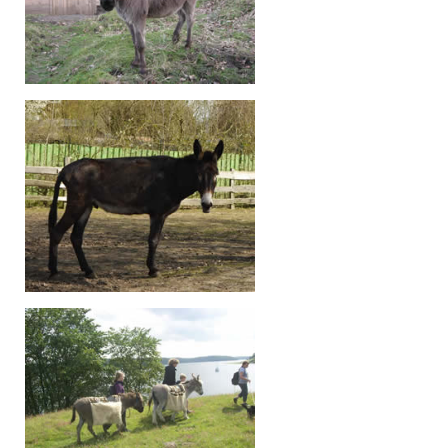
PROJEKTE
Permakulturgarten
Naturkinderladen Die Eselfreunde
Sanierung des Stadtteilbauernhofs
ARCHIV
"Mitreden, Mitmachen, Mitgestalten
Naturentdeckerprojekt "Summ, summ und Iaah"
Outdorrküche/Inklusion
"Spielfalt" - Inklusion auf pädagogisch betreuten
Spielplätzen
Spielen und Sprechen
Kinder sind unsere Zukunft