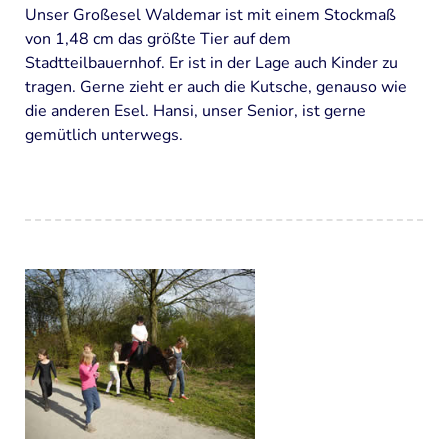
Unser Großesel Waldemar ist mit einem Stockmaß
Organisation und Finanzierung
von 1,48 cm das größte Tier auf dem
FILME
Stadtteilbauernhof. Er ist in der Lage auch Kinder zu
tragen. Gerne zieht er auch die Kutsche, genauso wie
PROGRAMM
die anderen Esel. Hansi, unser Senior, ist gerne
gemütlich unterwegs.
"Offene Tür"
Gruppenangebote
Ferienaktionen
Familienangebote
Termine
TIERE
Ponys
Esel